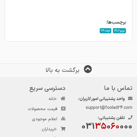
برچسب‌ها:
نوروز1402
فولاد24
برگشت به بالا
تماس با ما
دسترسی سریع
واحد پشتیبانی امور کاربران:
خانه
support@foolad24.com
قیمت محصولات
تلفن پشتیبانی:
اعلام موجودی
031
35060
000
خریداران