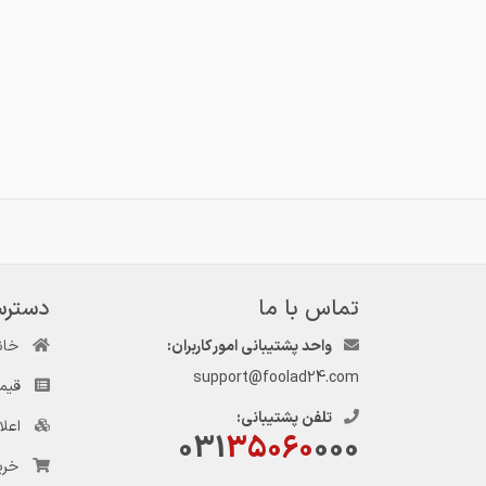
تماس با ما
دسترس
واحد پشتیبانی امور کاربران:
خان
support@foolad24.com
قیم
تلفن پشتیبانی:
اعل
031
35060
000
خری