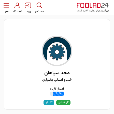
جستجو
ورود
ثبت نام
منو
مجد سپاهان
خسرو استکی بختیاری
امتیاز کاربر:
81%
گفتگو
تماس