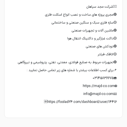
🆔https://foolad24.com/dashboard/user/14416