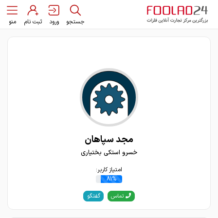
جستجو
ورود
ثبت نام
منو
مجد سپاهان
خسرو استکی بختیاری
امتیاز کاربر:
81%
گفتگو
تماس