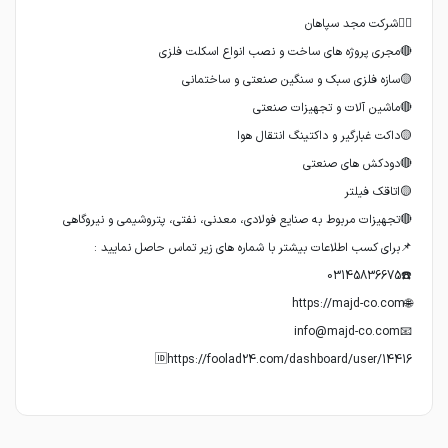
🆔https://foolad24.com/dashboard/user/14416