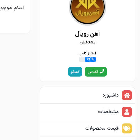
اعلام موجود
آهن رویال
مشتاقیان
امتیاز کاربر:
64%
تماس
گفتگو
داشبورد
مشخصات
قیمت محصولات