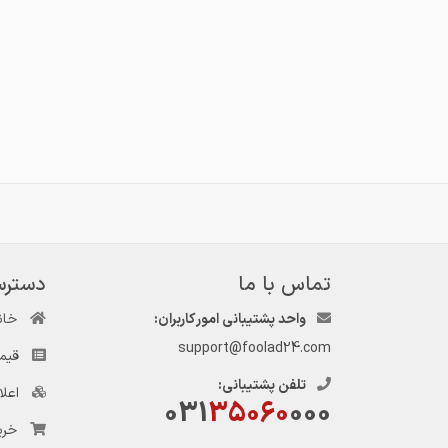
تماس با ما
دسترس
واحد پشتیبانی امور کاربران:
خان
support@foolad24.com
قیم
تلفن پشتیبانی:
اعل
031
35060
000
خری