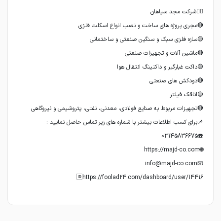
🆔https://foolad24.com/dashboard/user/14416