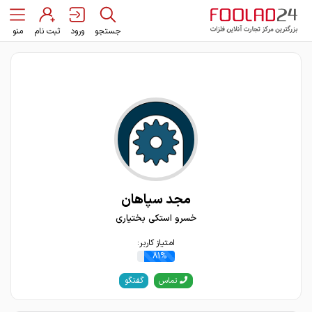
جستجو
ورود
ثبت نام
منو
مجد سپاهان
خسرو استکی بختیاری
امتیاز کاربر:
81%
گفتگو
تماس