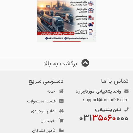
برگشت به بالا
تماس با ما
دسترسی سریع
واحد پشتیبانی امور کاربران:
خانه
support@foolad24.com
قیمت محصولات
تلفن پشتیبانی:
اعلام موجودی
031
35060
000
خریداران
تأمین‌کنندگان