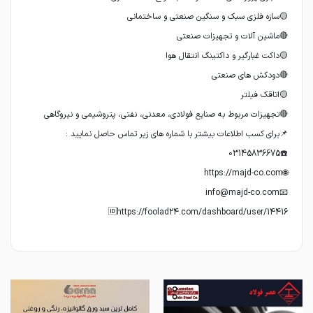
🆔https://foolad24.com/dashboard/user/14416