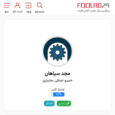
جستجو
ورود
ثبت نام
منو
مجد سپاهان
خسرو استکی بختیاری
امتیاز کاربر:
81%
گفتگو
تماس