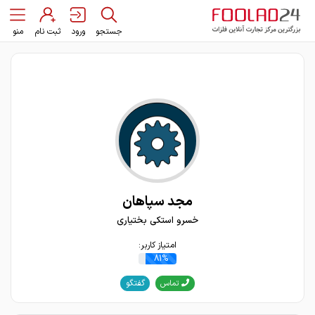
جستجو
ورود
ثبت نام
منو
مجد سپاهان
خسرو استکی بختیاری
امتیاز کاربر:
81%
گفتگو
تماس