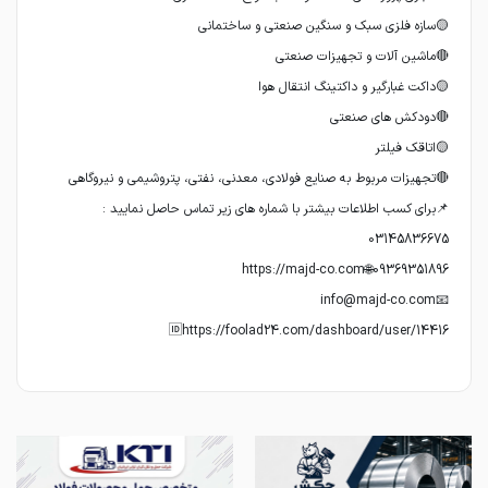
🆔https://foolad24.com/dashboard/user/14416