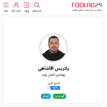
جستجو
ورود
ثبت نام
منو
پاتریس آقاشاهی
پولادین کمان پارت
امتیاز کاربر:
75%
گفتگو
تماس