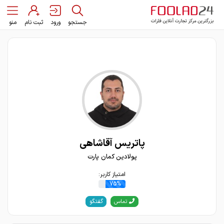
جستجو
ورود
ثبت نام
منو
پاتریس آقاشاهی
پولادین کمان پارت
امتیاز کاربر:
75%
گفتگو
تماس