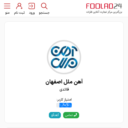
جستجو
ورود
ثبت نام
منو
آهن ملل اصفهان
قائدی
امتیاز کاربر:
80%
گفتگو
تماس