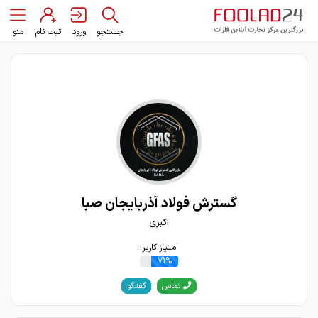
جستجو
ورود
ثبت نام
منو
گسترش فولاد آذربایجان صبا
اکبری
امتیاز کاربر:
71%
گفتگو
تماس