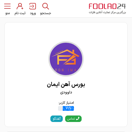
جستجو
ورود
ثبت نام
منو
بورس آهن ایمان
داوودی
امتیاز کاربر:
71%
گفتگو
تماس