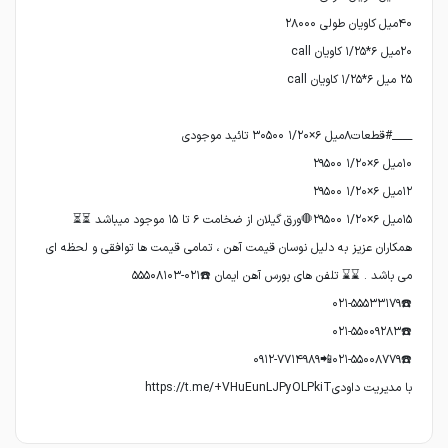
۱۵میل ۶×۱/۲۰ ۲۹۵۰۰🛑ورق گیلان از ضخامت ۶ تا ۱۵ موجود میباشد ‎⏳⏳
همکاران عزیز به دلیل نوسان قیمت آهن ، تمامی قیمت ها توافقی و لحظه ای
با مدیریت داودیhttps://t.me/+VHuEunLJPyOLPkiT‌