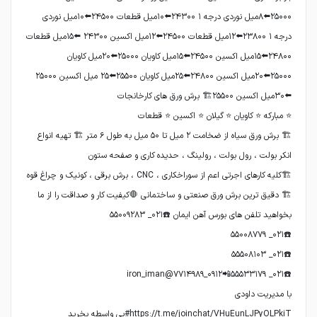
۲۵۰۰۰⬅️۸میل نوردی درجه ۱ ۲۴۳۰۰⬅️۱۰میل قطعات ۲۴۵۰۰⬅️۱۰میل نوردی
درجه ۱ ۲۳۸۰۰⬅️۱۲میل قطعات ۲۴۵۰۰⬅️۱۲میل اکسین ۲۴۳۰۰ ⬅️۱۵میل قطعات
۲۴۸۰۰⬅️۱۵میل اکسین ۲۴۵۰۰⬅️۱۵میل کاویان ۲۵۰۰۰⬅️۲۰میل کاویان
۲۵۰۰۰⬅️۲۰میل اکسین ۲۴۸۰۰⬅️۲۵میل کاویان ۲۵۵۰۰⬅️۲۵ میل اکسین ۲۵۰۰۰
🏗 برش ورق سیاه از ضخامت ۲ میل تا ۵۰ میل به طول ۶ متر 🏗 تهیه انواع
🏗 دقیق ترین برش ورق صنعتی و ساختمانی 🛑کیفیت کار و صداقت را از ما
https://t.me/joinchat/VHuEunLJPyOLPkiT#بی واسطه بخرید