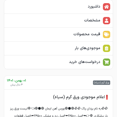
داشبورد
مشخصات
قیمت محصولات
موجودی‌های بار
درخواست‌های خرید
01 بهمن، 1401
ورق گرم (سیاه)
4 سال پیش
اعلام موجودی ورق گرم (سیاه)
🥀🥀به نام یزدان پاک 🥀🥀🔴⚫🔴بورس آهن ایمان 🔴⚫🔴👈🛑لیست ورق ریز
بار برشکاری 🛑👉⬅️۶میل ۲۶۵۰۰⬅️۶میل زرد و مشکی ۲۴۵۰۰⬅️۸میل قطعات