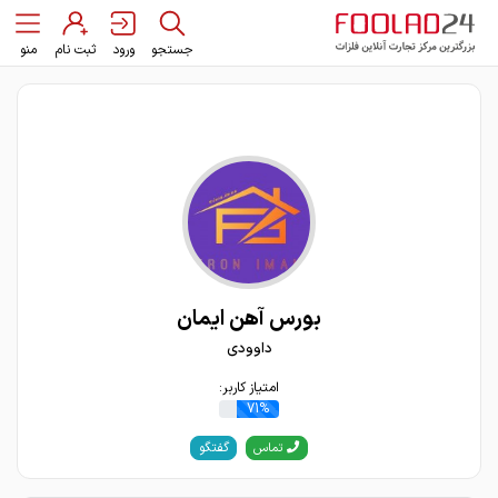
جستجو
ورود
ثبت نام
منو
بورس آهن ایمان
داوودی
امتیاز کاربر:
71%
گفتگو
تماس