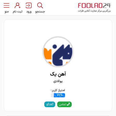
جستجو
ورود
ثبت نام
منو
آهن یک
پولادی
امتیاز کاربر:
79%
گفتگو
تماس