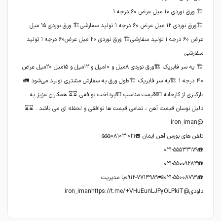
🏗ورق نوردی ۱۲ میل عرض ۶۰ درجه ۱ تولید سفارشی🏗 ورق نوردی ۱۵ میل
عرض ۶۰ درجه ۱ تولید سفارشی🏗 ورق نوردی ۲۰ میل عرض۶۰ درجه ۱ تولید
🏗 یه سر فابریک 🏗ورق نوردی ۸میل و ۱۰میل و ۱۲میل و ۱۵میل ۲۰میل عرض
۴۰ درجه ۱ 🏗یه سر فابریک 🏗طول ورق به سفارش مشتری تولید می‌شود 🚛
بارگیری از کارخانه 💵قیمت مناسب 💵پرداخت توافقی ⏳⏳ همکاران عزیز به
دلیل نوسان قیمت آهن ، تمامی قیمت ها توافقی و لحظه ای می باشد . ⌛⌛
☎️۰۲۱-۵۵۰۰۸۷۷۹📲۰۹۱۲-۷۷۱۴۹۸۹با مدیریت
داودی@iron_imanhttps://t.me/+VHuEunLJPyOLPkiT