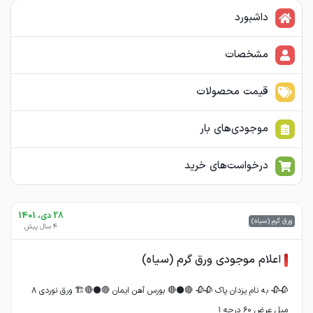
داشبورد
مشخصات
قیمت محصولات
موجودی‌های بار
درخواست‌های خرید
28 دی، 1401
ورق گرم (سیاه)
4 سال پیش
اعلام موجودی ورق گرم (سیاه)
🥀🥀 به نام یزدان پاک 🥀🥀 🔴⚫🔴 بورس آهن ایمان 🔴⚫🔴🏗 ورق نوردی ۸