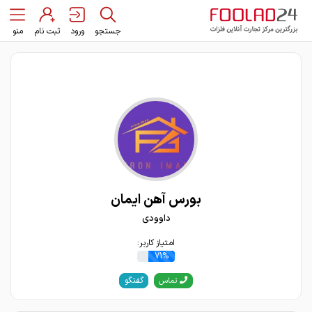
جستجو
ورود
ثبت نام
منو
بورس آهن ایمان
داوودی
امتیاز کاربر:
71%
گفتگو
تماس