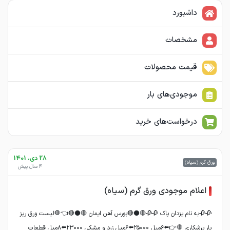
داشبورد
مشخصات
قیمت محصولات
موجودی‌های بار
درخواست‌های خرید
28 دی، 1401
ورق گرم (سیاه)
4 سال پیش
اعلام موجودی ورق گرم (سیاه)
🥀🥀به نام یزدان پاک 🥀🥀🔴⚫🔴بورس آهن ایمان 🔴⚫🔴👈🛑لیست ورق ریز
بار برشکاری 🛑👉⬅️۶میل ۲۵۰۰۰⬅️۶میل زرد و مشکی ۲۳۰۰۰⬅️۸میل قطعات