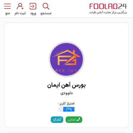
جستجو
ورود
ثبت نام
منو
بورس آهن ایمان
داوودی
امتیاز کاربر:
71%
گفتگو
تماس