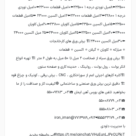
۲۳۵۰۰⬅️۸میل نوردی درجه ۱ ۲۳۵۰۰⬅️۱۰میل قطعات ۲۳۰۰۰⬅️۱۰میل نوردی
درجه ۱ ۲۲۸۰۰⬅️۱۲میل قطعات ۲۳۰۰۰⬅️۱۲میل اکسین ۲۳۰۰۰ ⬅️۱۵میل قطعات
۲۳۵۰۰⬅️۱۵میل اکسین ۲۳۵۰۰⬅️۱۵میل کاویان ۲۳۸۰۰⬅️۲۰میل کاویان
۲۴۰۰۰⬅️۲۰میل اکسین ۲۳۵۰۰⬅️۲۵میل کاویان ۲۴۰۰۰⬅️۲۵ میل اکسین ۲۴۰۰۰
🏗 برش ورق سیاه از ضخامت ۲ میل تا ۵۰ میل به طول ۶ متر 🏗 تهیه انواع
🏗 دقیق ترین برش ورق صنعتی و ساختمانی 🛑کیفیت کار و صداقت را از ما
https://t.me/joinchat/VHuEunLJPyOLPkiT#بی واسطه بخرید