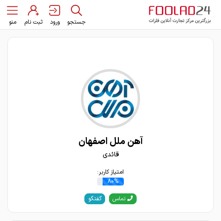
جستجو
ورود
ثبت نام
منو
آهن ملل اصفهان
قائدی
امتیاز کاربر:
80%
گفتگو
تماس