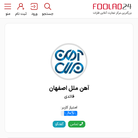
جستجو
ورود
ثبت نام
منو
آهن ملل اصفهان
قائدی
امتیاز کاربر:
80%
گفتگو
تماس