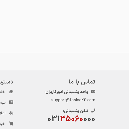
تماس با ما
دسترس
واحد پشتیبانی امور کاربران:
خان
support@foolad24.com
قیم
تلفن پشتیبانی:
اعل
031
35060
000
خری