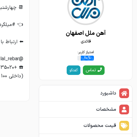
آهن ملل اصفهان
قائدی
امتیاز کاربر:
80%
تماس
گفتگو
(داخلی 100 تا 109)
داشبورد
مشخصات
قیمت محصولات