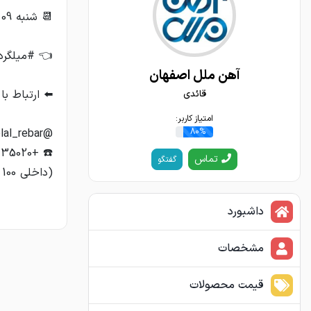
آهن ملل اصفهان
قائدی
امتیاز کاربر:
80%
تماس
گفتگو
(داخلی 100 تا 109)
داشبورد
مشخصات
قیمت محصولات