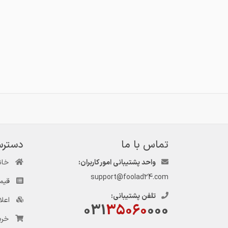
تماس با ما
دسترس
واحد پشتیبانی امور کاربران:
خان
support@foolad24.com
قیم
تلفن پشتیبانی:
اعل
031
35060
000
خری