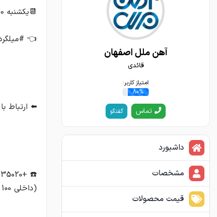
آهن ملل اصفهان
قائدی
امتیاز کاربر:
80%
تماس
گفتگو
داشبورد
مشخصات
(داخلی 100 الی 109)
قیمت محصولات