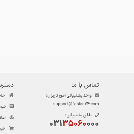
تماس با ما
دسترس
واحد پشتیبانی امور کاربران:
خان
support@foolad24.com
قیم
تلفن پشتیبانی:
اعل
031
35060
000
خری