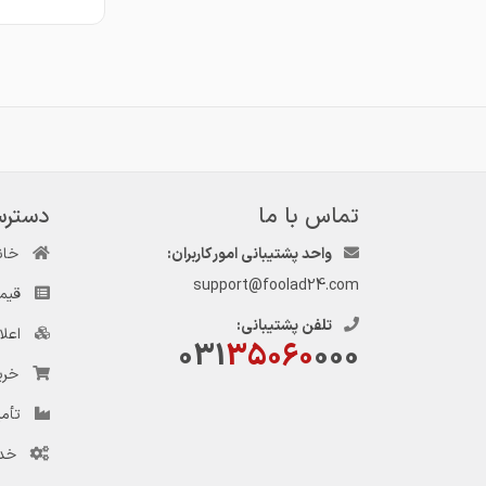
تماس با ما
دسترس
واحد پشتیبانی امور کاربران:
خان
support@foolad24.com
قیم
تلفن پشتیبانی:
اعل
031
35060
000
خری
تأمی
خد