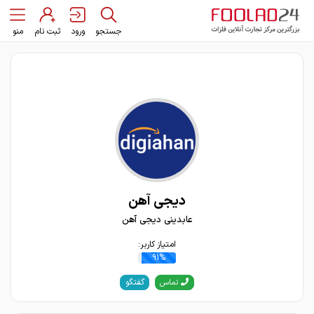
جستجو
ورود
ثبت نام
منو
دیجی آهن
عابدینی دیجی آهن
امتیاز کاربر:
91%
گفتگو
تماس