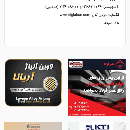
🔥#متفرقه