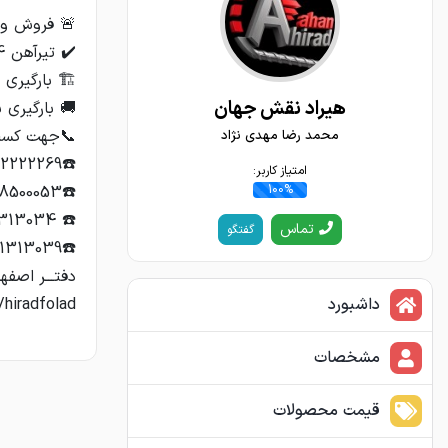
هیراد نقش جهان
محمد رضا مهدی نژاد
امتیاز کاربر:
100%
تماس
گفتگو
داشبورد
/hiradfolad
مشخصات
قیمت محصولات