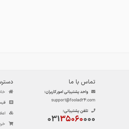
تماس با ما
دسترس
واحد پشتیبانی امور کاربران:
خان
support@foolad24.com
قیم
تلفن پشتیبانی:
اعل
031
35060
000
خری