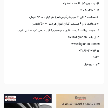
#لوله_پروفیل