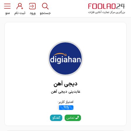
جستجو
ورود
ثبت نام
منو
دیجی آهن
عابدینی دیجی آهن
امتیاز کاربر:
91%
گفتگو
تماس