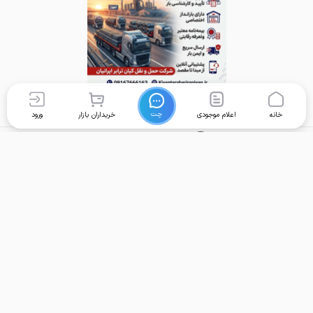
چت
خانه
اعلام موجودی
خریداران بازار
ورود
برگشت به بالا
تماس با ما
دسترسی سریع
واحد پشتیبانی امور کاربران:
خانه
support@foolad24.com
قیمت محصولات
تلفن پشتیبانی:
اعلام موجودی
031
35060
000
خریداران
تأمین‌کنندگان