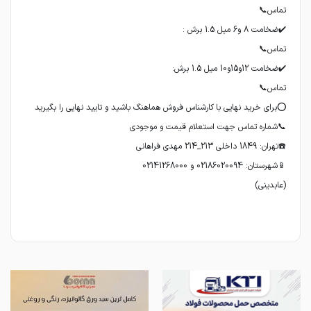
(عابدینی)