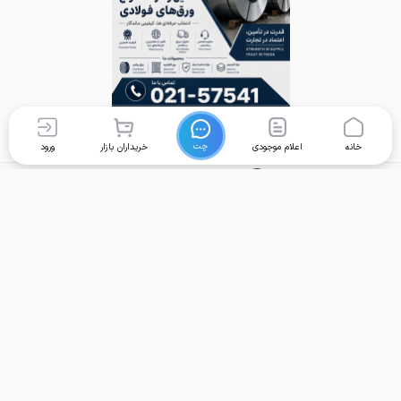
چت
خانه
اعلام موجودی
خریداران بازار
ورود
برگشت به بالا
تماس با ما
دسترسی سریع
واحد پشتیبانی امور کاربران:
خانه
support@foolad24.com
قیمت محصولات
تلفن پشتیبانی:
اعلام موجودی
031
35060
000
خریداران
تأمین‌کنندگان