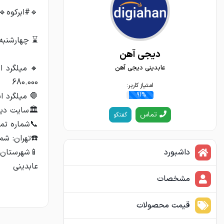
دیجی آهن
عابدینی دیجی آهن
امتیاز کاربر:
91%
تماس
گفتگو
داشبورد
عابدینی
مشخصات
قیمت محصولات