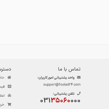
تماس با ما
دسترس
واحد پشتیبانی امور کاربران:
خان
support@foolad24.com
قیم
تلفن پشتیبانی:
اعل
031
35060
000
خری