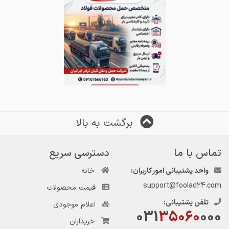
برگشت به بالا
تماس با ما
دسترسی سریع
واحد پشتیبانی امور کاربران:
خانه
support@foolad24.com
قیمت محصولات
تلفن پشتیبانی:
اعلام موجودی
031
35060
000
خریداران