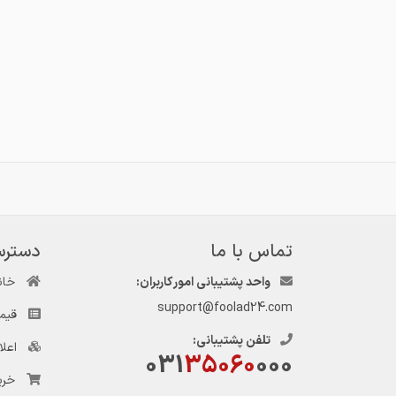
تماس با ما
دسترس
واحد پشتیبانی امور کاربران:
خان
support@foolad24.com
قیم
تلفن پشتیبانی:
اعل
031
35060
000
خری