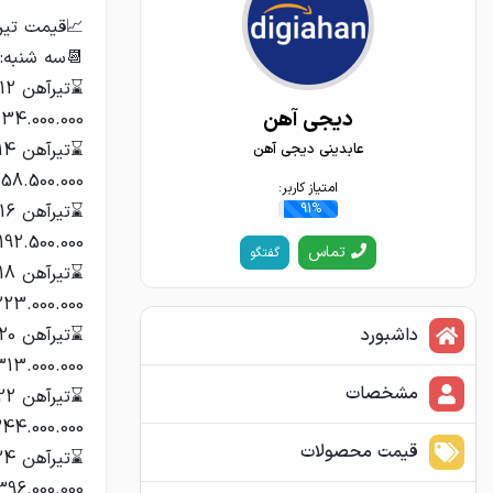
دیجی آهن
عابدینی دیجی آهن
امتیاز کاربر:
91%
تماس
گفتگو
داشبورد
مشخصات
قیمت محصولات