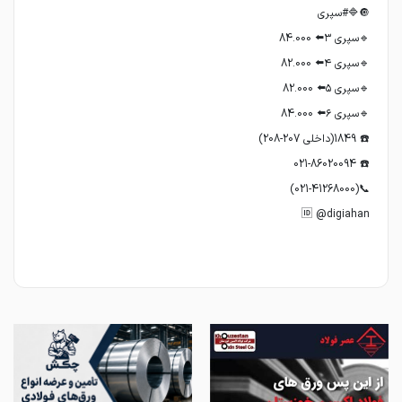
🆔 @digiahan