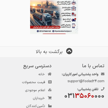
برگشت به بالا
تماس با ما
دسترسی سریع
واحد پشتیبانی امور کاربران:
خانه
support@foolad24.com
قیمت محصولات
تلفن پشتیبانی:
اعلام موجودی
031
35060
000
خریداران
تأمین‌کنندگان