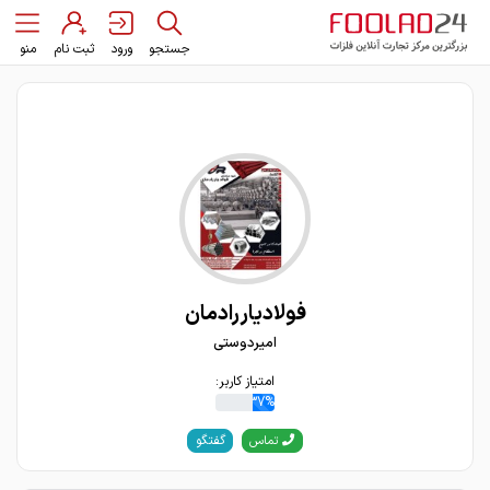
جستجو
ورود
ثبت نام
منو
فولادیاررادمان
امیردوستی
امتیاز کاربر:
37%
گفتگو
تماس