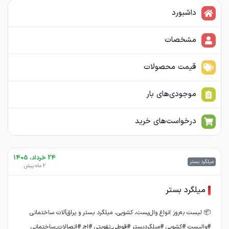
داشبورد
مشخصات
قیمت محصولات
موجودی‌های بار
درخواست‌های خرید
24 خرداد، 1405
میلگرد بستر
2 ماه پیش
میلگرد بستر
#والپست #کشویی #میلگردبستر #قوطی_تقویتی #اچ #اتصالات_ساختمانی