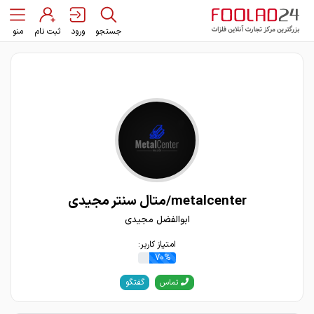
جستجو
ورود
ثبت نام
منو
metalcenter/متال سنتر مجیدی
ابوالفضل مجیدی
امتیاز کاربر:
70%
گفتگو
تماس