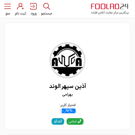
جستجو
ورود
ثبت نام
منو
آذین سپهر الوند
بهرامی
امتیاز کاربر:
86%
گفتگو
تماس