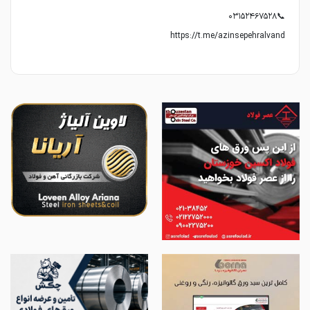
https://t.me/azinsepehralvand