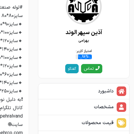
آذین سپهر الوند
بهرامی
امتیاز کاربر:
86%
تماس
گفتگو
داشبورد
مشخصات
قیمت محصولات