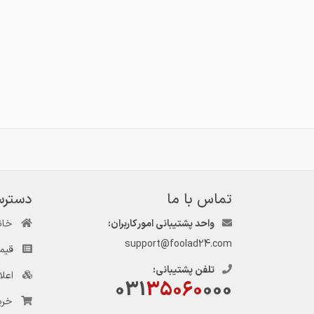
تماس با ما
دسترس
واحد پشتیبانی امور کاربران:
خان
support@foolad24.com
قیم
تلفن پشتیبانی:
اعل
031
35060
000
خری