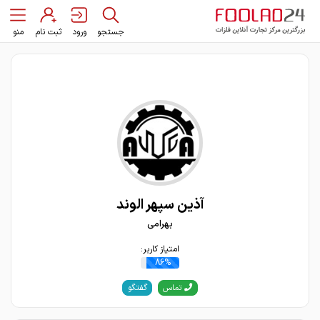
جستجو
ورود
ثبت نام
منو
آذین سپهر الوند
بهرامی
امتیاز کاربر:
86%
گفتگو
تماس