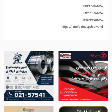
https://t.me/azinsepehralvand