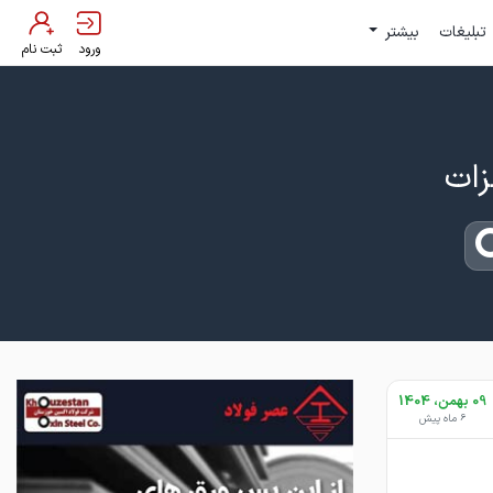
تبلیغات
بیشتر
ورود
ثبت نام
09 بهمن، 1404
6 ماه پیش