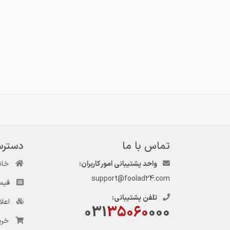
تماس با ما
دسترس
واحد پشتیبانی امور کاربران:
خان
support@foolad24.com
قیم
تلفن پشتیبانی:
اعل
031
35060
000
خری