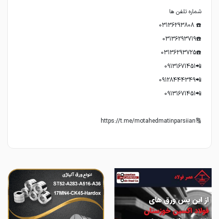
🔠https://t.me/motahedmatinparsiian