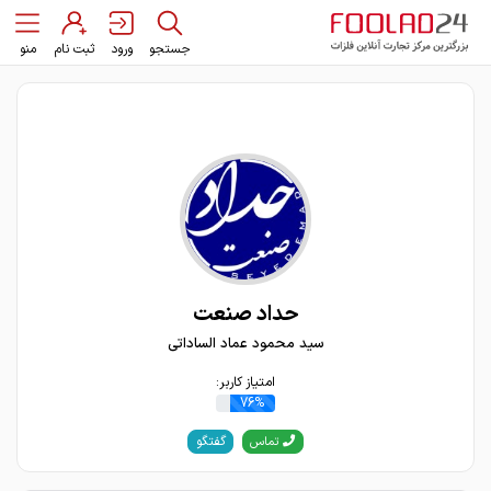
جستجو
ورود
ثبت نام
منو
حداد صنعت
سید محمود عماد الساداتی
امتیاز کاربر:
76%
گفتگو
تماس