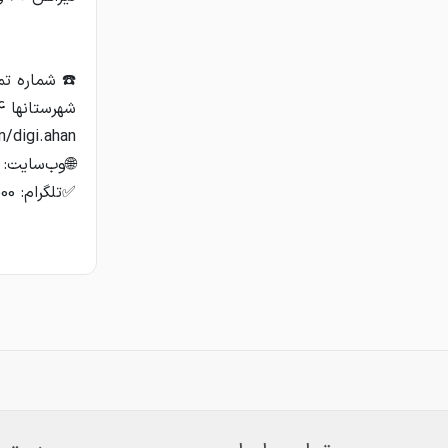
✅تلگرام: https://t.me/Digiahan184936,5505780038,000