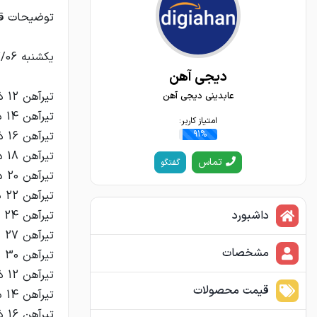
دیجی آهن
عابدینی دیجی آهن
امتیاز کاربر:
91%
تماس
گفتگو
داشبورد
مشخصات
قیمت محصولات