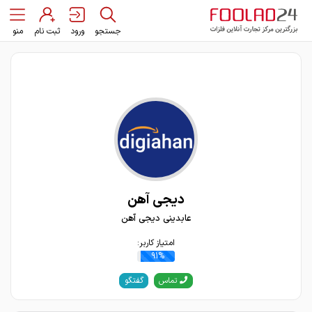
جستجو
ورود
ثبت نام
منو
دیجی آهن
عابدینی دیجی آهن
امتیاز کاربر:
91%
گفتگو
تماس