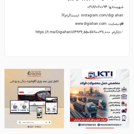
✅تلگرام: https://t.me/Digiahan184936,5505780038,000