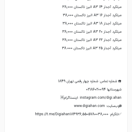
✅تلگرام: https://t.me/Digiahan184936,5505780038,000