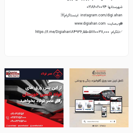
✅تلگرام: https://t.me/Digiahan184936,5505780038,000