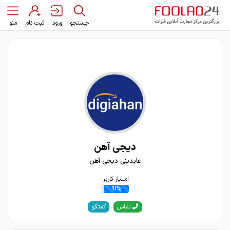
جستجو
ورود
ثبت نام
منو
دیجی آهن
عابدینی دیجی آهن
امتیاز کاربر:
91%
گفتگو
تماس