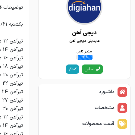
دیجی آهن
عابدینی دیجی آهن
امتیاز کاربر:
91%
تماس
گفتگو
داشبورد
مشخصات
قیمت محصولات