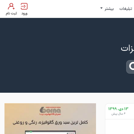
تبلیغات
بیشتر
ورود
ثبت نام
13 دی، 1399
6 سال پیش