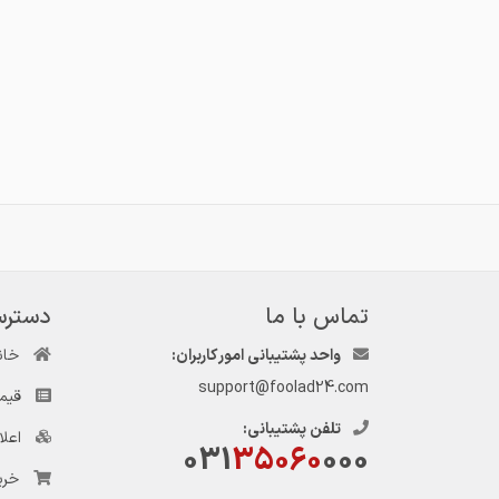
تماس با ما
دسترس
واحد پشتیبانی امور کاربران:
خان
support@foolad24.com
قیم
تلفن پشتیبانی:
اعل
031
35060
000
خری