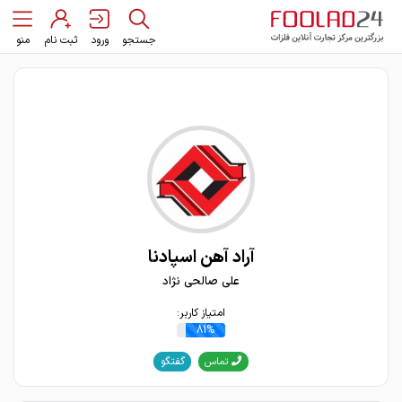
جستجو
ورود
ثبت نام
منو
آراد آهن اسپادنا
علی صالحی نژاد
امتیاز کاربر:
81%
گفتگو
تماس