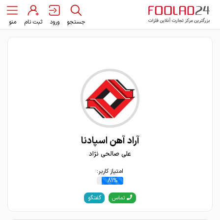
جستجو
ورود
ثبت نام
منو
آراد آهن اسپادنا
علی صالحی نژاد
امتیاز کاربر:
81%
گفتگو
تماس