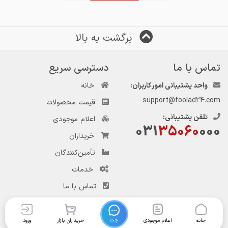
برگشت به بالا
تماس با ما
دسترسی سریع
واحد پشتیبانی امور کاربران:
خانه
support@foolad24.com
قیمت محصولات
تلفن پشتیبانی:
اعلام موجودی
031
35060
000
خریداران
تأمین‌کنندگان
خدمات
تماس با ما
چت
خانه
اعلام موجودی
خریداران بازار
ورود