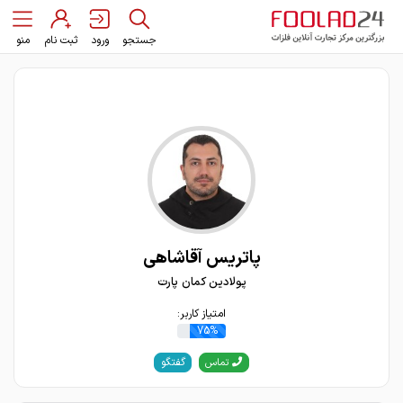
جستجو
ورود
ثبت نام
منو
پاتریس آقاشاهی
پولادین کمان پارت
امتیاز کاربر:
75%
گفتگو
تماس