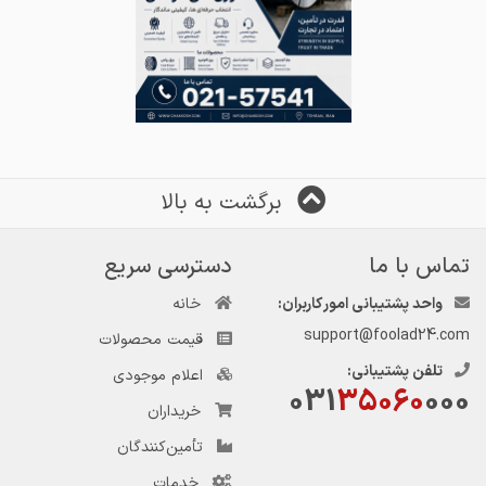
برگشت به بالا
تماس با ما
دسترسی سریع
واحد پشتیبانی امور کاربران:
خانه
support@foolad24.com
قیمت محصولات
تلفن پشتیبانی:
اعلام موجودی
031
35060
000
خریداران
تأمین‌کنندگان
خدمات