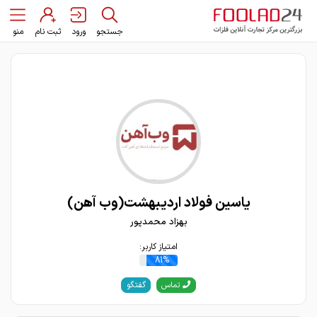
جستجو
ورود
ثبت نام
منو
یاسین فولاد اردیبهشت(وب آهن)
بهزاد محمدپور
امتیاز کاربر:
81%
گفتگو
تماس