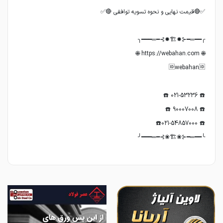
╰━━═━⊰❀🏗❀⊱━═━━━╯