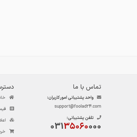
تماس با ما
دسترس
واحد پشتیبانی امور کاربران:
خان
support@foolad24.com
قیم
تلفن پشتیبانی:
اعل
031
35060
000
خری